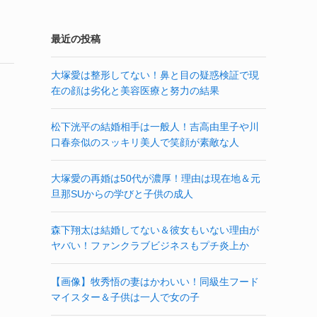
最近の投稿
大塚愛は整形してない！鼻と目の疑惑検証で現
在の顔は劣化と美容医療と努力の結果
松下洸平の結婚相手は一般人！吉高由里子や川
口春奈似のスッキリ美人で笑顔が素敵な人
大塚愛の再婚は50代が濃厚！理由は現在地＆元
旦那SUからの学びと子供の成人
森下翔太は結婚してない＆彼女もいない理由が
ヤバい！ファンクラブビジネスもプチ炎上か
【画像】牧秀悟の妻はかわいい！同級生フード
マイスター＆子供は一人で女の子