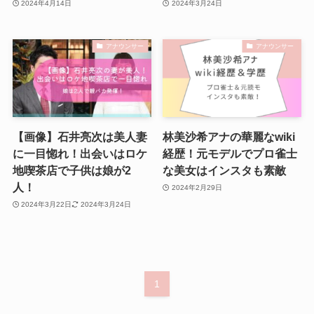
2024年4月14日
2024年3月24日
アナウンサー
アナウンサー
【画像】石井亮次は美人妻
林美沙希アナの華麗なwiki
に一目惚れ！出会いはロケ
経歴！元モデルでプロ雀士
地喫茶店で子供は娘が2
な美女はインスタも素敵
人！
2024年2月29日
2024年3月22日
2024年3月24日
1