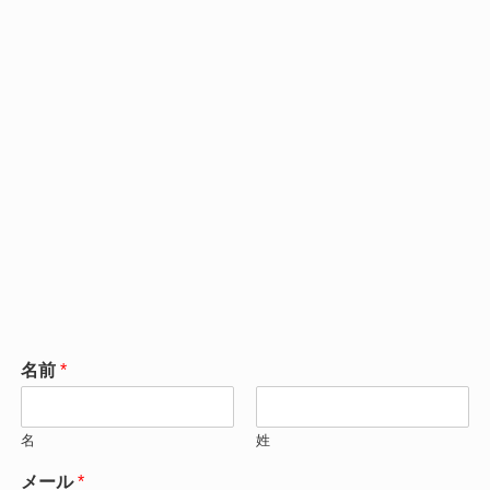
名前
*
名
姓
メール
*