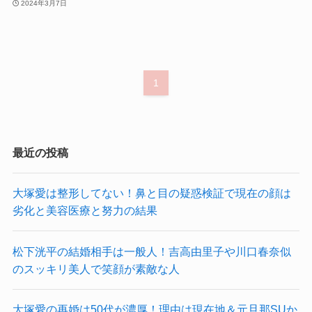
2024年3月7日
1
最近の投稿
大塚愛は整形してない！鼻と目の疑惑検証で現在の顔は
劣化と美容医療と努力の結果
松下洸平の結婚相手は一般人！吉高由里子や川口春奈似
のスッキリ美人で笑顔が素敵な人
大塚愛の再婚は50代が濃厚！理由は現在地＆元旦那SUか