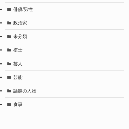
俳優/男性
政治家
未分類
棋士
芸人
芸能
話題の人物
食事