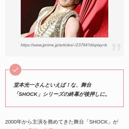
https://www.jprime.jp/articles/-/23784?display=b
堂本光一さんといえば！な、舞台
「SHOCK」シリーズの終幕が後押しに。
2000年から主演を務めてきた舞台「SHOCK」が