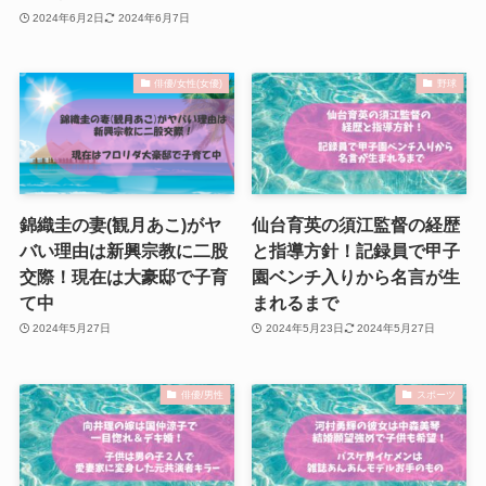
2024年6月2日
2024年6月7日
俳優/女性(女優)
野球
錦織圭の妻(観月あこ)がヤ
仙台育英の須江監督の経歴
バい理由は新興宗教に二股
と指導方針！記録員で甲子
交際！現在は大豪邸で子育
園ベンチ入りから名言が生
て中
まれるまで
2024年5月27日
2024年5月23日
2024年5月27日
俳優/男性
スポーツ