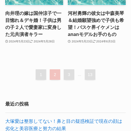
向井理の嫁は国仲涼子で一
河村勇輝の彼女は中森美琴
目惚れ＆デキ婚！子供は男
＆結婚願望強めで子供も希
の子２人で愛妻家に変身し
望！バスケ界イケメンは
た元共演者キラー
ananモデルお手のもの
2024年5月23日
2024年5月28日
2024年5月23日
2024年6月3日
1
2
3
...
13
最近の投稿
大塚愛は整形してない！鼻と目の疑惑検証で現在の顔は
劣化と美容医療と努力の結果