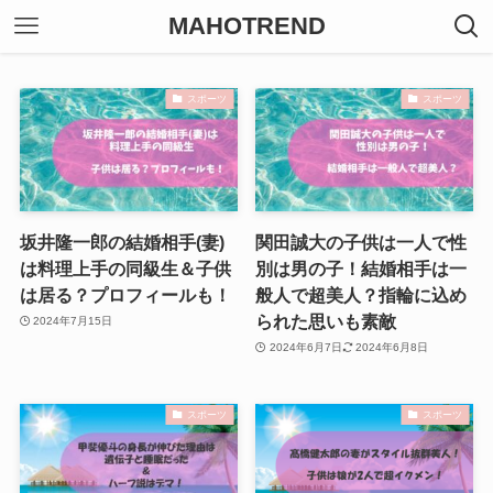
MAHOTREND
スポーツ
スポーツ
坂井隆一郎の結婚相手(妻)
関田誠大の子供は一人で性
は料理上手の同級生＆子供
別は男の子！結婚相手は一
は居る？プロフィールも！
般人で超美人？指輪に込め
られた思いも素敵
2024年7月15日
2024年6月7日
2024年6月8日
スポーツ
スポーツ