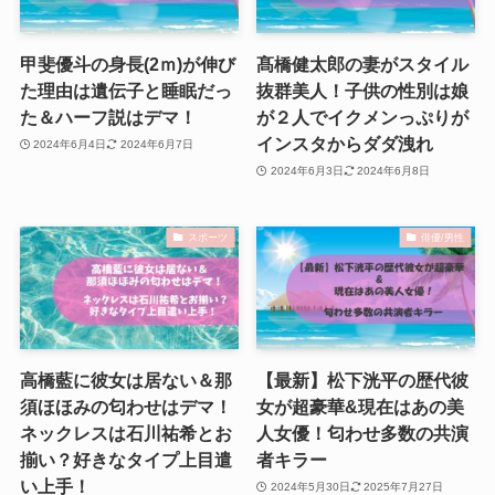
甲斐優斗の身長(2ｍ)が伸び
髙橋健太郎の妻がスタイル
た理由は遺伝子と睡眠だっ
抜群美人！子供の性別は娘
た＆ハーフ説はデマ！
が２人でイクメンっぷりが
インスタからダダ洩れ
2024年6月4日
2024年6月7日
2024年6月3日
2024年6月8日
スポーツ
俳優/男性
高橋藍に彼女は居ない＆那
【最新】松下洸平の歴代彼
須ほほみの匂わせはデマ！
女が超豪華&現在はあの美
ネックレスは石川祐希とお
人女優！匂わせ多数の共演
揃い？好きなタイプ上目遣
者キラー
い上手！
2024年5月30日
2025年7月27日