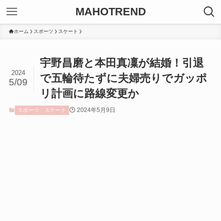
MAHOTREND
ホーム
スポーツ
スケート
宇野昌磨と本田真凜が結婚！引退
2024
で五輪待たずに夫婦売りでガッポ
5/09
リ計画に路線変更か
2024年5月9日
スポーツ
スケート